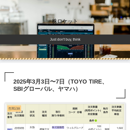
株ロケット
Just don't buy, think
2025年3月3日〜7日（TOYO TIRE、
SBIグローバル、ヤマハ）
売買記録