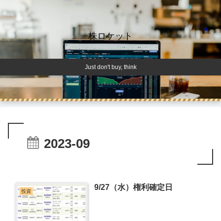
株ロケット
Just don't buy, think
2023-09
9/27（水）権利確定日
投資