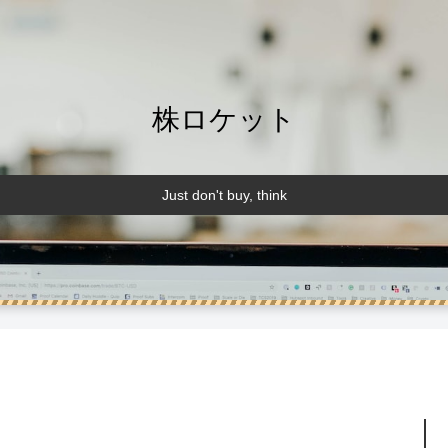
株ロケット
Just don't buy, think