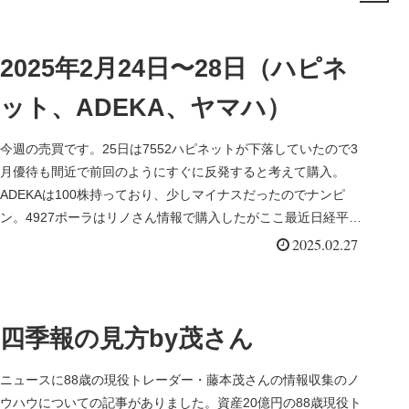
2025年2月24日〜28日（ハピネ
ット、ADEKA、ヤマハ）
今週の売買です。25日は7552ハピネットが下落していたので3
月優待も間近で前回のようにすぐに反発すると考えて購入。
ADEKAは100株持っており、少しマイナスだったのでナンピ
ン。4927ポーラはリノさん情報で購入したがここ最近日経平均
の下...
2025.02.27
四季報の見方by茂さん
ニュースに88歳の現役トレーダー・藤本茂さんの情報収集のノ
ウハウについての記事がありました。資産20億円の88歳現役ト