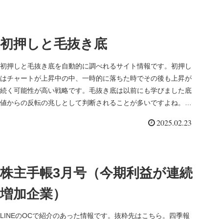
初押しと毛抜き底
初押しと毛抜き底を自動的に調べれるサイト情報です。初押し
はチャートが上昇中の中、一時的に落ちた時でその後も上昇が
続く可能性が高い戦略です。毛抜き底は以前にも学びました底
値からの反転の兆しとして判断されることが多いですよね。こ
れを自動的に判断...
2025.02.23
株主手帳3月号（今期利益が連続
増加企業）
LINEのOCで紹介のあった情報です。抜粋先はこちら。四季報