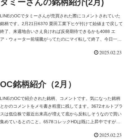
タミーさんの銘柄紹介(2月)
LINEのOCでタミーさんが売買された際にコメントされていた
銘柄です。2月21日6370 栗田工業下ヒゲ付けて始値まで戻して
終了、来週地合いさえ良ければ反発期待できるかも4088 エ
ア・ウォーター前場騰がってたのにマイ転して終了、今日一部
利...
2025.02.23
OC銘柄紹介（2月）
LINEのOCで紹介された銘柄、コメントです。気になった銘柄
とかのコメントをメモ書き程度に残してます。3672オルトプラ
スは低位株で最近出来高が増えて底から反転しそうなので買い
集めているとのこと。6578コレックHDは既に上昇中ですが出
来高...
2025.02.23