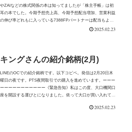
やZAIなどの株式関係の本は知ってましたが「株主手帳」は初
耳の本でした。今期予想売上高、今期予想配当増加、営業利益
の伸び率どれもに入っている7388FPパートナーは配当もよ
く、優待...
2025.02.23
キングさんの紹介銘柄(2月)
LINEのOCでの紹介銘柄です。以下コピペ。発信は2月20日木
曜日の夜です。PTS夜間取引での購入を進めています。ーーー
ーーーーーーーーーーー《緊急告知》私はこの度、大口機関口
座を開設する運びとになりました。依って大口が買い入れてい
る銘柄な...
2025.02.23