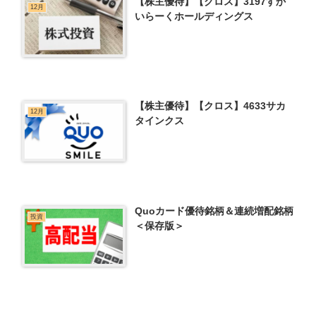
【株主優待】【クロス】3197すか
12月
いらーくホールディングス
【株主優待】【クロス】4633サカ
12月
タインクス
Quoカード優待銘柄＆連続増配銘柄
投資
＜保存版＞