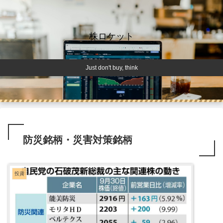
株ロケット
Just don't buy, think
防災銘柄・災害対策銘柄
投資