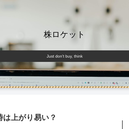
株ロケット
Just don't buy, think
い時は上がり易い？