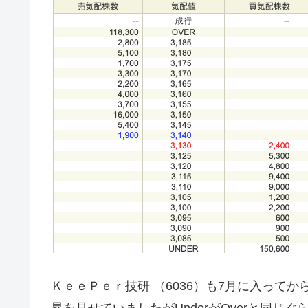
ＫｅｅＰｅｒ技研 （6036）も7月に入ってから