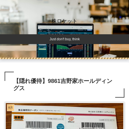
株ロケット
Just don't buy, think
【隠れ優待】9861吉野家ホールディン
グス
8月