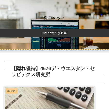
株ロケット
Just don't buy, think
【隠れ優待】4576デ・ウエスタン・セ
ラピテクス研究所
隠れ優待