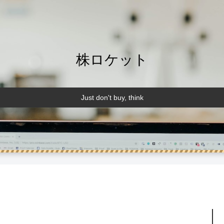
株ロケット
Just don't buy, think