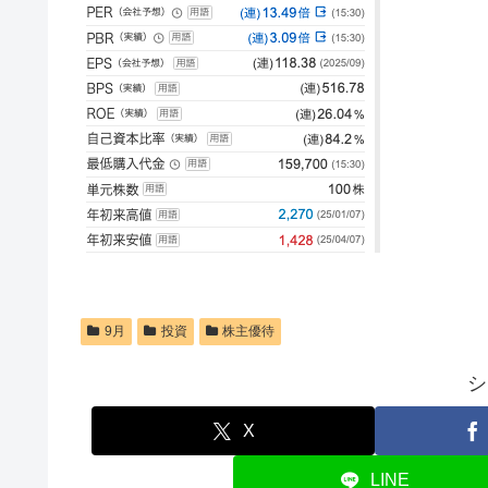
9月
投資
株主優待
シ
X
LINE