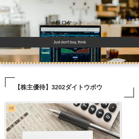
株ロケット
Just don't buy, think
【株主優待】3202ダイトウボウ
3月