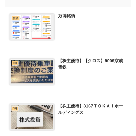
万博銘柄
投資
【株主優待】【クロス】9009京成
9月
電鉄
【株主優待】3167ＴＯＫＡＩホー
3月
ルディングス