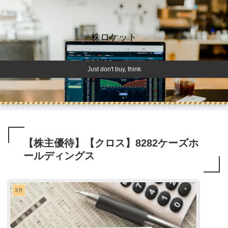
株ロケット
Just don't buy, think
【株主優待】【クロス】8282ケーズホ
ールディングス
3月