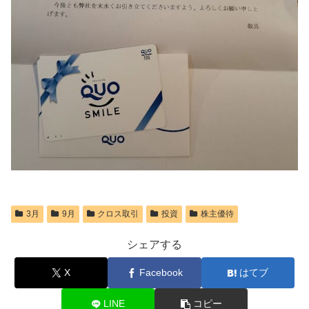
3月
9月
クロス取引
投資
株主優待
シェアする
X
Facebook
はてブ
LINE
コピー