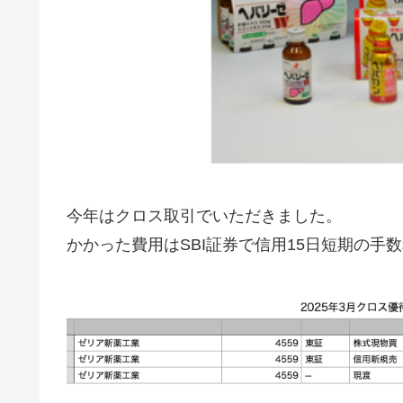
今年はクロス取引でいただきました。
かかった費用はSBI証券で信用15日短期の手数