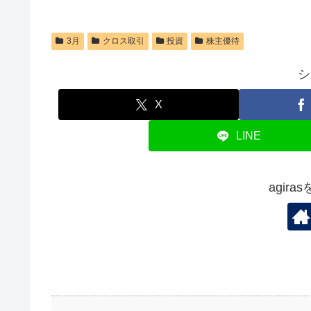
3月
クロス取引
投資
株主優待
シ
X
LINE
agir