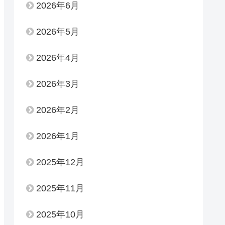
2026年6月
2026年5月
2026年4月
2026年3月
2026年2月
2026年1月
2025年12月
2025年11月
2025年10月